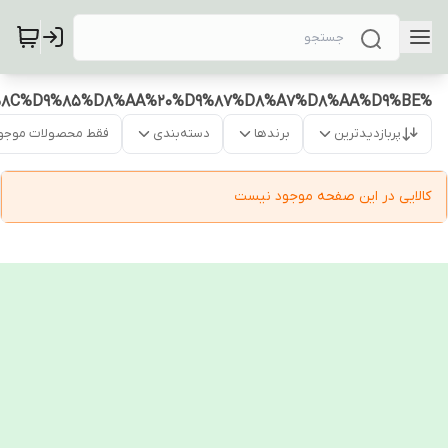
%D9%82%DB%8C%D9%85%D8%AA%20%D9%87%D8%A7%D8%AA%D9%BE
پربازدیدترین
برندها
دسته‌بندی
فقط محصولات موجو
کالایی در این صفحه موجود نیست