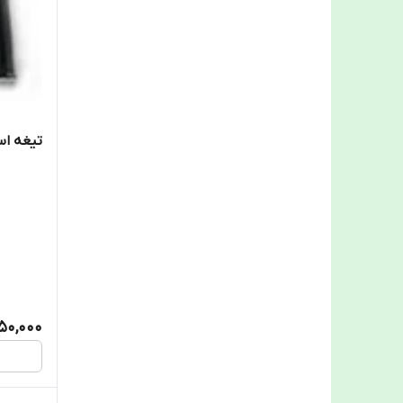
تیغه اس
50,000