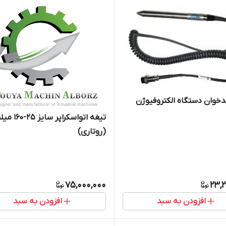
کدخوان دستگاه الکتروفیوژن
تیغه اتواسکراپر سای
(روتاری)
75,000,000
23,2
افزودن به سبد
افزودن به سبد