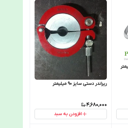
ز 25-160 میلیمتر
ریراندر دستی سایز 90 میلیمتر
4,680,000
افزودن به سبد