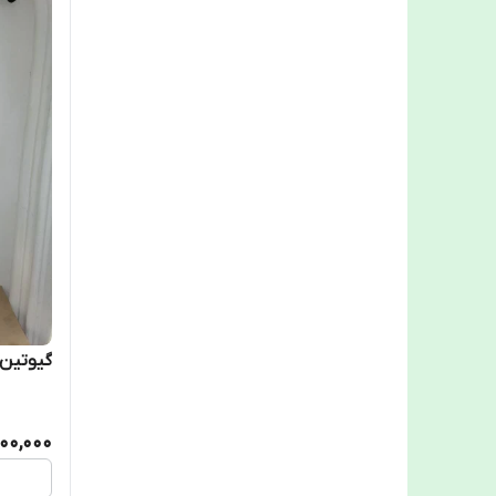
گیوتین پلی 
00,000