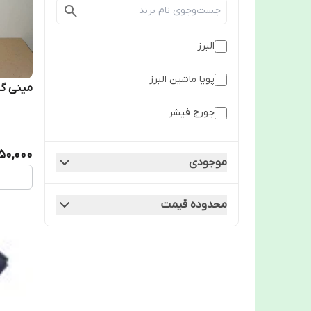
البرز
پویا ماشین البرز
مینی گ
جورج فیشر
850,000
موجودی
محدوده قیمت