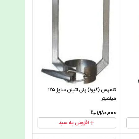
سایز 25
کلمپس (گیره) پلی اتیلن سایز 125
میلمیتر
1,980,000
افزودن به سبد