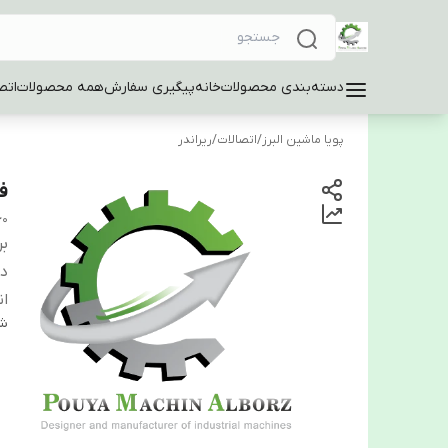
دسته‌بندی محصولات
خانه
پیگیری سفارش
همه محصولات
اتص
پویا ماشین البرز
/
اتصالات
/
ریراندر
فک
60
بر
دس
ان
شن