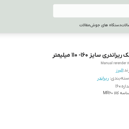
الات
دستگاه های جوش
مقالات
 ریراندری سایز 160- 110 میلیمتر
Manual rerender 1
ند:
البرز
ته‌بندی
:
ریراندر
دازه
:
160
اسه کالا
MR60