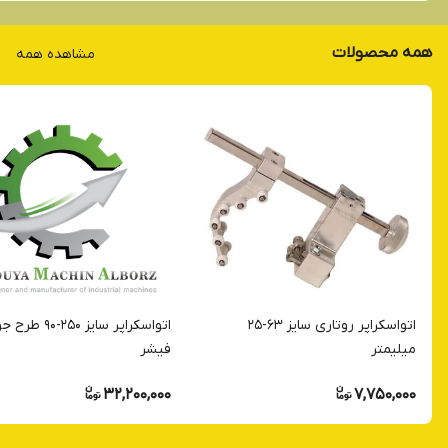
همه محصولات
مشاهده همه
اتواسکراپر روتاری سایز 63-25
اتواسکراپر سایز 250-90
میلیمتر
فیشر
32,200,000
7,750,000