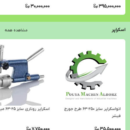
30,000,000
395,000,000
اسکراپر
مشاهده همه
اتواسکراپر سایز 250-63 طرح جورج
اسکراپر روتاری سایز 25-63 میلیمتر
فیشر
7,750,000
35,500,000