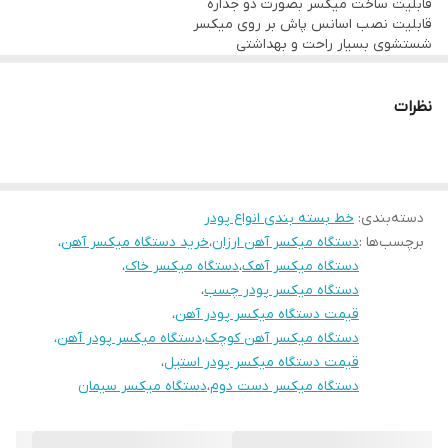
قابلیت ساخت میکسر بصورت دو جداره
قابلیت نصب اسانس پاش بر روی میکسر
شستشوی بسیار راحت و بهداشتی
اختلاط کامل محصول با یکنواختی 99.9 درصد
نصب توری در قسمت زیر درب میکسر جهت امنیت و حفاظت از اپراتور
امکان نصب موتور تکفاز یا سه فاز مناسب با شرایط محیط کار مشتری
نظرات
امکان خرید بصورت اقساط بدون سود و با شرایط مناسب خریدار
گارانتی (بدون قید و شرط): یکسال از تاریخ نصب
خدمات پس از فروش: پنج سال پس از تاریخ نصب
دسته‌بندی
:
خط بسته بندی انواع پودر
برچسب‌ها :
دستگاه میکسر آهن ارزان
،
خرید دستگاه میکسر آهن
،
دستگاه میکسر آهک
،
دستگاه میکسر خاک
،
دستگاه میکسر پودر چسب
،
قیمت دستگاه میکسر پودر آهن
،
دستگاه میکسر آهن کوچک
،
دستگاه میکسر پودر آهن
،
قیمت دستگاه میکسر پودر استیل
،
دستگاه میکسر دست دوم
،
دستگاه میکسر سیمان