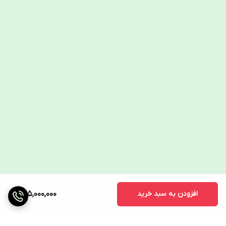
امکان نصب اسانس‌پاش با پاشش یکنواخت و قابل برنامه‌ریزی
اختلاط تا 99.9% در زمان کوتاه
توری حفاظتی زیر درب برای امنیت اپراتور
قابلیت موتور تک‌فاز برای کارگاه‌های کوچک
پرداخت اقساطی بدون سود
تحویل زیر یک هفته
افزودن به سبد خرید
395,000,000
برای مشاوره فنی رایگان، انتخاب مدل مناسب و دریافت پیش‌فاکتور