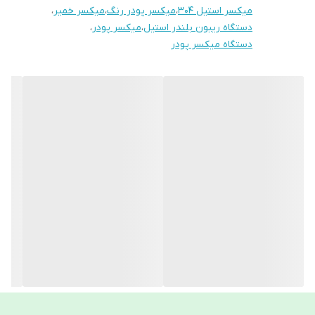
میکسر استیل 304
،
میکسر پودر رنگ
،
میکسر خمیر
،
سیستم اسانس‌پاش قابل برنامه‌ریزی:امکان نصب اسانس‌پاش با پاشش
دستگاه ریبون بلندر استیل
،
میکسر پودر
،
دستگاه میکسر پودر
یکنواخت و زمان‌بندی قابل تنظیم برای افزودن افزودنی‌ها یا رایحه‌ها در
فاز مناسب مخلوط.
کارایی مخلوط فوق‌العاده: زمان میکس کوتاه و دستیابی به اختلاط تا
99.9% برای تضمین تکرارپذیری فرمولاسیون‌ها.
ایمنی اپراتور: توری زیر درب برای جلوگیری از ورود دست یا ابزار به داخل
مخزن در حین کار و افزایش ایمنی محیط تولید.
انعطاف‌پذیری نصب و مصرف: امکان انتخاب موتور تک‌فاز برای کارگاه‌های
کوچک بدون نیاز به برق صنعتی سه‌فاز.