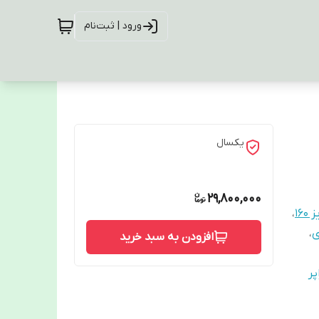
ورود | ثبت‌نام
یکسال
29,800,000
16
،
ی
،
افزودن به سبد خرید
پر