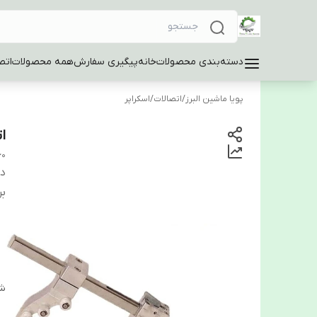
دسته‌بندی محصولات
خانه
پیگیری سفارش
همه محصولات
اتص
پویا ماشین البرز
/
اتصالات
/
اسکراپر
ات
60
دس
بر
شن