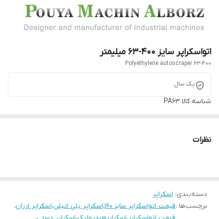
اتواسکراپر سایز 400-63 میلیمتر
Polyethylene autoscraper 63-400
یک سال
شناسه کالا
PA63
نظرات
دسته‌بندی
:
اسکراپر
برچسب‌ها :
قیمت اتواسکراپر سایز 160
،
اسکراپر پلی اتیلن
،
اسکراپر ارزان
،
قیمت اتواسکراپر
،
اسکراپرهیدرولیک
،
اسکراپر دستی
،