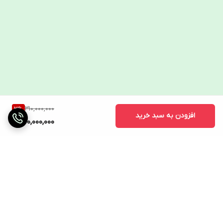
310,000,000
3
%
افزودن به سبد خرید
300,000,000
برگشت به بالا