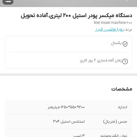
دستگاه میکسر پودر استیل 200 لیتری.آماده تحویل
200 liter mixer machine
برند:
پویا ماشین البرز
یکسال
زمان آماده‌سازی
2
روز کاری
مشخصات
اندازه
۱۲۰۰*550*1250 میلیمتر
جنس (متریال)
استنلس استیل 304
توان الکتروموتور
۳ اسب