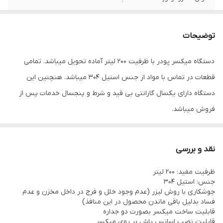
نوع گیربکس
Vf 110
توضیحات
ضخامت بدنه (دو
3 میلیمتر
کله)
دستگاه میکسر پودر با ظرفیت 200 لیتر آماده تحویل میباشد. تمامی
قطعات در تماس با مواد از جنس استیل 304 میباشد. هنچنین این
دستگاه دارای یکسال گارانتی بی قید و شرط و پنجسال خدمات پس از
فروش میباشد.
ریبون بلندر پودری ما برای شرکت‌هایی طراحی شده که به کیفیت،
نقد و بررسی
بهداشت و بازدهی عملیاتی اولویت می‌دهند.
ظرفیت مفید: 200 لیتر
مشخصه‌های
برجسته
:
جنس: استیل 304
شستشوی
آسان
و
طراحی
بهداشتی
:
جوشکاری با روش لیزر (عدم وجود خلل و فرج در داخل مخزن و عدم
فساد بدلیل باقی ماندن محصول در این منافذ)
همه نقاط تماس با محصول دسترسی‌پذیر و برای شستشو و ضدعفونی
قابلیت ساخت میکسر بصورت دو جداره
سریع طراحی شده‌اند تا زمان پاک‌سازی کاهش و ریسک آلودگی حذف
قابلیت نصب اسانس پاش بر روی میکسر