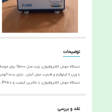
توضیحات
دستگاه جوش الکتروفیوژن پارت مدل fp1000 برای جوشکاری خطوط انتقال گاز، آب و فاضلاب و اسید مناسب است. با این دستگاه میتوان لوله های پلی اتیلن سایز 16 تا 250 را جوشکاری کرد.
با وزن 8 کیلوگرم و قابلیت حمل آسان ، دارای بدنه آلومینیومی و سیستم سوئیچینگ
دستگاه جوش الکتروفیوژن با بالاترین کیفیت و با IP65 ، یک سال ضمانت بی قید و شرط
همچنین تولید انواع لوازم جانبی جوشکاری نظیر اتو اسک
نقد و بررسی