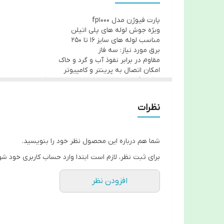
پارت فیوژن مدل fp1000
ویژه جوش لوله های پلی اتیلن
مناسب لوله های سایز 16 تا 250
برق مورد نیاز: سه فاز
مقاوم در برابر نفوذ آب و گرد و خاک
امکان اتصال به پرینتر و کامپیوتر
امکان ذخیره و چاپ اطلاعات مراحل جوشکاری
دارای قلم بارکد خوان و امکان تشخیص با روش دستی
دارای صفحه نمایشگر با منوی فارسی، نمایش تاریخ شمس
نظرات
دارای یکسال ضمانت
پنج سال خدمات پس از فروش
کارت حافظه SD
هیت سینک مناسب به همراه فن خنک کننده
شما هم درباره این محصول نظر خود را بنویسید.
محدوده دما تا ۴۵ درجه سانتیگراد
برای ثبت نظر، لازم است ابتدا وارد حساب کاربری خود شو
ولتاژ ورودی ۱۷۸ تا ۲۵۳ ولت
ولتاژ خروجی ۸ تا ۴۸ ولت
توان مصرفی ۴.۵ کیلو وات
افزودن نظر
جنس بدنه پلیمری با رنگ الکتروستاتیک