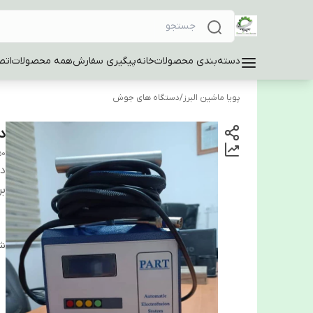
دسته‌بندی محصولات
خانه
پیگیری سفارش
همه محصولات
اتص
پویا ماشین البرز
/
دستگاه های جوش
دس
50
دس
بر
شن