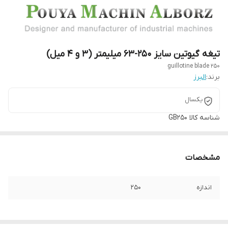
تیغه گیوتین سایز 250-63 میلیمتر (3 و 4 میل)
guillotine blade 250
برند:
البرز
یکسال
شناسه کالا
GB250
مشخصات
اندازه
250