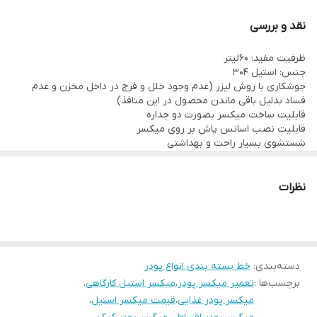
بهداشتی، خوراکی و صنعتی میباشد.
نقد و بررسی
ظرفیت مفید: 60لیتر
جنس: استیل 304
جوشکاری با روش لیزر (عدم وجود خلل و فرج در داخل مخزن و عدم
فساد بدلیل باقی ماندن محصول در این منافذ)
قابلیت ساخت میکسر بصورت دو جداره
قابلیت نصب اسانس پاش بر روی میکسر
شستشوی بسیار راحت و بهداشتی
اختلاط کامل محصول با یکنواختی 99.9 درصد
نصب توری در قسمت زیر درب میکسر جهت امنیت و حفاظت از اپراتور
امکان نصب موتور تکفاز یا سه فاز مناسب با شرایط محیط کار مشتری
نظرات
امکان خرید بصورت اقساط بدون سود و با شرایط مناسب خریدار
امکان تحویل در کمتر از ده روز کاری
گارانتی (بدون قید و شرط): یکسال از تاریخ نصب
خدمات پس از فروش: پنج سال پس از تاریخ نصب
دسته‌بندی
:
خط بسته بندی انواع پودر
برچسب‌ها :
تعمیر میکسر پودر
،
میکسر استیل کارگاهی
،
میکسر پودر غذایی
،
قیمت میکسر استیل
،