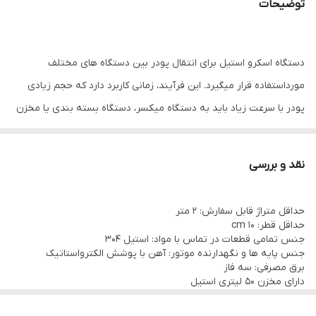
توضیحات
دستگاه اسکرو استیل برای انتقال پودر بین دستگاه های مختلف
مورداستفاده قرار میگیرد. این فرآیند، زمانی کاربرد دارد که حجم زیادی
پودر با سرعت زیاد باید به دستگاه میکسر، دستگاه بسته بندی یا مخزن
و سیلوی نگهداری پودر منتقل شود. دستگاه اسکرو استیل برای کلیه
پودرهای خوراکی، بهداشتی و دارویی قابل استفاده است.
نقد و بررسی
اسکرو کانوایر متشکل از : موتور،شفت مرکزی (محور مارپیچ)،دریچه،
مخزن ورودی،نازل خروجی مواد، یک لولۀ میان تهی و یک مارپیچِ تیغۀ
حداقل متراژ قابل سفارش: 2 متر
دوّار (ماردون) است.
حداقل قطر: 10 cm
جنس تمامی قطعات در تماس با مواد: استیل 304
قیمت بصورت متری میباشد
جنس پایه ها و نگهدارنده موتور: آهن با پوشش الکترواستاتیک
هر متر اسکرو کانوایر استیل ۳۰۴ با قطر ۴ اینچ (۱۰۸ میلیمتر) با موتور
برق مصرفی: سه فاز
دارای مخزن 50 لیتری استیل
گیربکس و پایه ۴۰.۰۰۰.۰۰۰ تومان (حداقل سفارش ۳ متر)
موتور و گیربکس: موتوژن
دارای چرخ جهت سهولت حمل و نقل