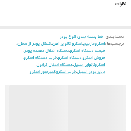
گارانتی (بدون قید و شرط): یکسال از تاریخ نصب
نظرات
خدمات پس از فروش: پنج سال از تاریخ نصب
قیمت هر متر: 30.000.000 تومن
دسته‌بندی
:
خط بسته بندی انواع پودر
برچسب‌ها :
اسکرومارپیچ
،
اسکرو کانوایر آهن
،
انتقال پودر از مخزن
،
قیمت دستگاه اسکرو
،
دستگاه انتقال دهنده پودر
،
فروش اسکرو
،
دستگاه اسکرو
،
خرید دستگاه اسکرو
،
اسکروکانوایر استیل
،
دستگاه انتقال گرانول
،
بالابر پودر استیل
،
خرید اسکرو
،
کمپرسور اسکرو