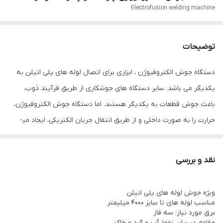
Electrofusion welding machine
توضیحات
دستگاه جوش الکتروفیوژن ، ابزاری برای اتصال لوله های پلی اتیلن به
یکدیگر می باشد. سایر دستگاه های جوشکاری از طریق فرآیند ذوب،
باعث جوش قطعات به یکدیگر هستند. اما دستگاه جوش الکتروفیوژن،
حرارت را به صورت داخلی و از طریق انتقال جریان الکتریکی، ایجاد می­
نماید. این دستگاه حاصل تلاش و زحمات بی وقفه گروه فنی مهندسی
پویا ماشین میباشد.
نقد و بررسی
دستگاه جوشکاری الکتروفیوژن پویا ماشین قابلیت ذخیره اطلاعات
جوشکاری ( 1600 سرجوش) را دارد. همچنین امکان چاپ اطلاعات از طریق
ویژه جوش لوله های پلی اتیلن
پرینتر وجود دارد و دارای بارکد خوان نیز می باشد؛ بدنه و کلیه اتصالات
مناسب لوله های تا سایز 4000 میلیمتر
برق مورد نیاز: سه فاز
دستگاه الکتروفیوژن پویا ماشین البرز از بهترین متریال موجود در بازار
مقاوم در برابر نفوذ آب و گرد و خاک