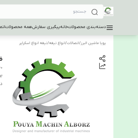
دسته‌بندی محصولات
خانه
پیگیری سفارش
همه محصولات
اتص
پویا ماشین البرز
/
اتصالات
/
انواع تیغه
/
تیغه انواع اسکراپر
ضا
60
بر
دس