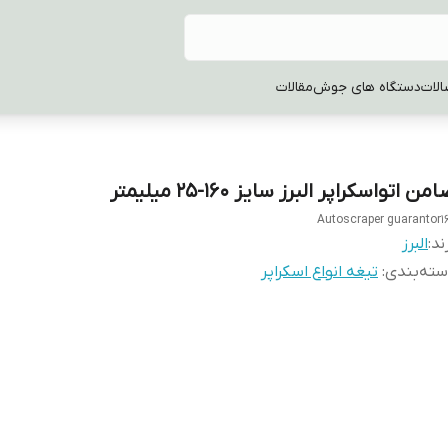
الات
دستگاه های جوش
مقالات
من اتواسکراپر البرز سایز 160-25 میلیمتر
Autoscraper guarantor1
ند:
البرز
ته‌بندی
:
تیغه انواع اسکراپر