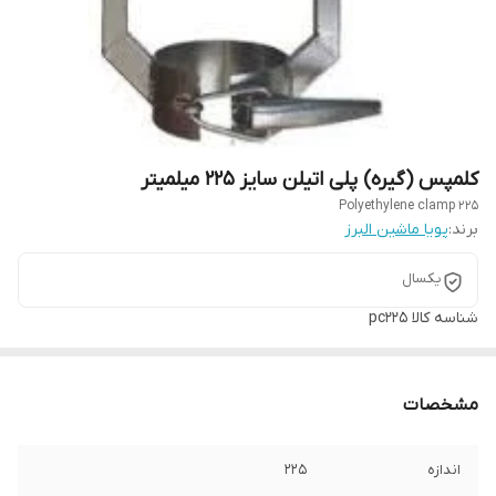
کلمپس (گیره) پلی اتیلن سایز 225 میلمیتر
Polyethylene clamp 225
برند:
پویا ماشین البرز
یکسال
شناسه کالا
pc225
مشخصات
اندازه
225