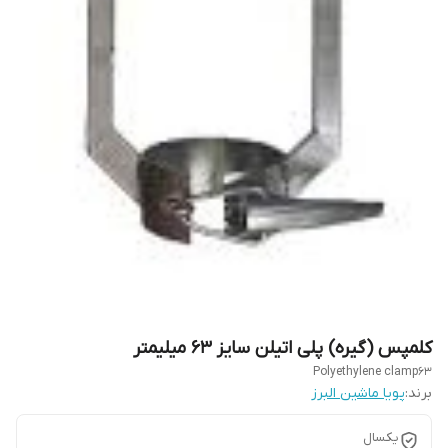
کلمپس (گیره) پلی اتیلن سایز 63 میلیمتر
Polyethylene clamp63
برند:
پویا ماشین البرز
یکسال