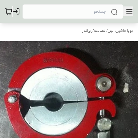
پویا ماشین البرز
/
اتصالات
/
ریراندر