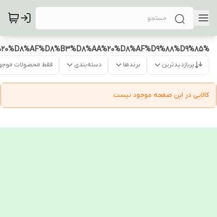
%D9%85%DB%8C%DA%A9%D8%B3%D8%B1%20%D8%AF%D8%B3%D8%AA%20%D8%AF%D9%88%D9%85
پربازدیدترین
برندها
دسته‌بندی
فقط محصولات موجو
کالایی در این صفحه موجود نیست