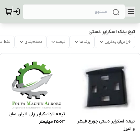
تیغ یدک اسکراپر دستی
پربازدیدترین
برندها
قیمت
دسته‌بندی
فقط م
تیغه اتواسکراپر پلی اتیلن سایز
تیغه اسکراپر دستی جورج فیشر
63-25 میلیمتر
و البرز