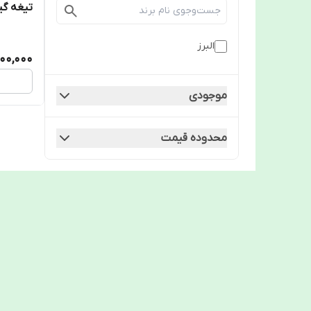
تیغه گیوتین 
البرز
900,000
موجودی
محدوده قیمت