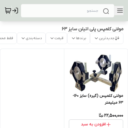
مولتی کلمپس پلی اتیلن سایز 63
جدیدترین
برندها
قیمت
دسته‌بندی
فقط محص
مولتی کلمپس (گیره) سایز 160-
63 میلیمتر
22,500,000
افزودن به سبد