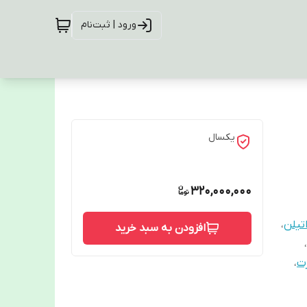
ورود | ثبت‌نام
یکسال
320,000,000
تیلن
،
افزودن به سبد خرید
،
رت
،