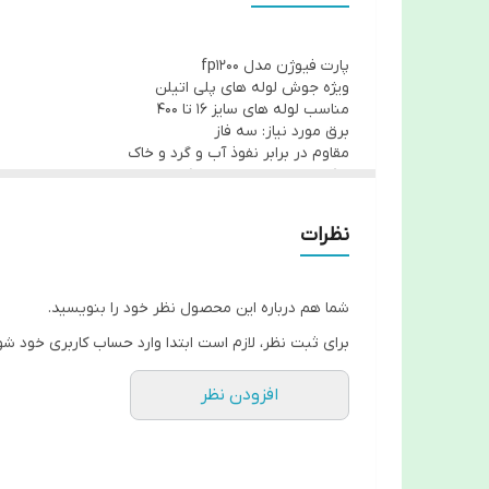
پارت فیوژن مدل fp1200
ویژه جوش لوله های پلی اتیلن
مناسب لوله های سایز 16 تا 400
برق مورد نیاز: سه فاز
مقاوم در برابر نفوذ آب و گرد و خاک
امکان اتصال به پرینتر و کامپیوتر
امکان ذخیره و چاپ اطلاعات مراحل جوشکاری
دارای قلم بارکد خوان و امکان تشخیص با روش دستی
نظرات
دارای صفحه نمایشگر با منوی فارسی، نمایش تاریخ شمس
دارای یکسال ضمانت
پنج سال خدمات پس از فروش
کارت حافظه SD
شما هم درباره این محصول نظر خود را بنویسید.
هیت سینک مناسب به همراه فن خنک کننده
برای ثبت نظر، لازم است ابتدا وارد حساب کاربری خود شو
محدوده دما تا ۴۵ درجه سانتیگراد
ولتاژ ورودی ۱۷۸ تا ۲۵۳ ولت
ولتاژ خروجی ۸ تا ۴۸ ولت
افزودن نظر
توان مصرفی ۴.۵ کیلو وات
جنس بدنه پلیمری با رنگ الکتروستاتیک