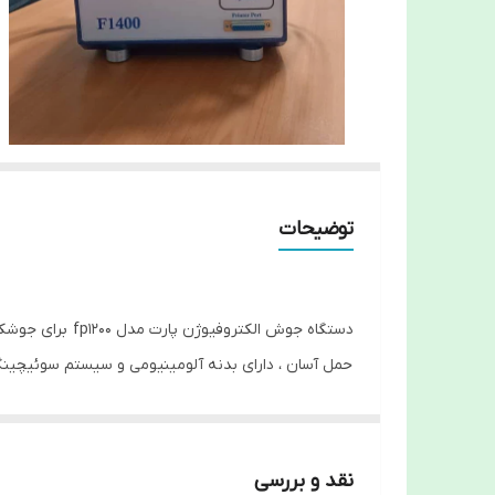
توضیحات
دستگاه جوش الکتروفیوژن پارت مدل fp1200 برای جوشکاری خطوط انتقال گاز، آب و فاضلاب و اسید مناسب است. با این دستگاه میتوان لوله های پلی اتیلن سایز 16 تا 400 را جوشکاری کرد.
حمل آسان ، دارای بدنه آلومینیومی و سیستم سوئیچین
دستگاه جوش الکتروفیوژن با بالاترین کیفیت و با IP65 ، یک سال ضمانت بی قید و شرط
همچنین تولید انواع لوازم جانبی جوشکاری نظیر اتو اسک
نقد و بررسی