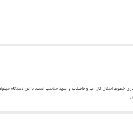
گ
راپر و گیره و کلمپس