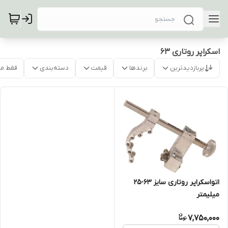
اسکراپر روتاری 63
پربازدیدترین
برندها
قیمت
دسته‌بندی
فقط م
اتواسکراپر روتاری سایز 63-25
میلیمتر
7,750,000