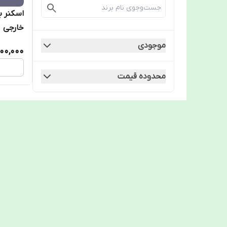
اسکنر ب
خارجی
موجودی
800,000
محدوده قیمت