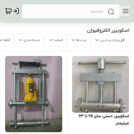
اسکوییزر الکتروفیوژن
پربازدیدترین
برندها
قیمت
دسته‌بندی
فقط م
اسکوییزر دستی سایز 25 تا 63
میلیمتر