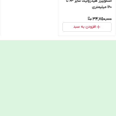
اسکوییزر هیدرولیک سایز 63 تا
160 میلیمتری
34,750,000
افزودن به سبد