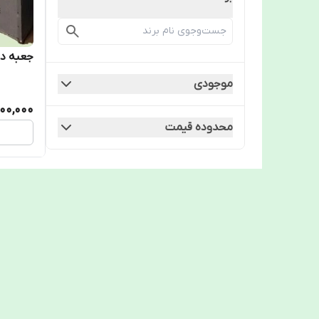
جعبه د
موجودی
00,000
محدوده قیمت