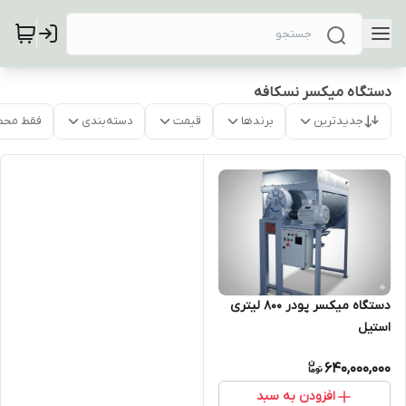
دستگاه میکسر نسکافه
جدیدترین
برندها
قیمت
دسته‌بندی
فقط محص
دستگاه میکسر پودر 800 لیتری
استیل
640,000,000
افزودن به سبد