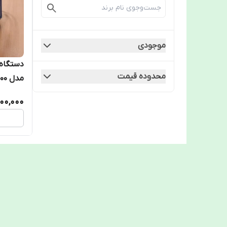
موجودی
محدوده قیمت
مدل fp1200
00,000