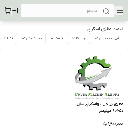
قیمت مغزی اسکراپر
جدیدترین
برندها
قیمت
دسته‌بندی
فقط محص
مغزی برنجی اتواسکراپر سایز
250-90 میلیمتر
1,600,000