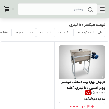
قیمت میکسر 100 لیتری
پربازدیدترین
برندها
قیمت
دسته‌بندی
فقط م
فروش ویژه یک دستگاه میکسر
پودر استیل 100 لیتری. آماده
115,000,000
8
%
تحویل
105,000,000
افزودن به سبد