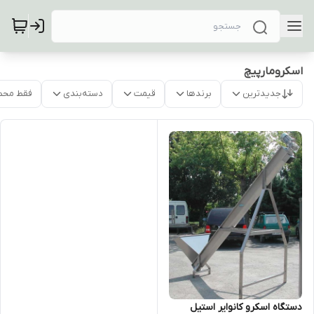
اسکرومارپیچ
جدیدترین
برندها
قیمت
دسته‌بندی
فقط محص
دستگاه اسکرو کانوایر استیل