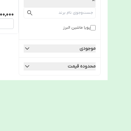
000,000
پویا ماشین البرز
موجودی
محدوده قیمت