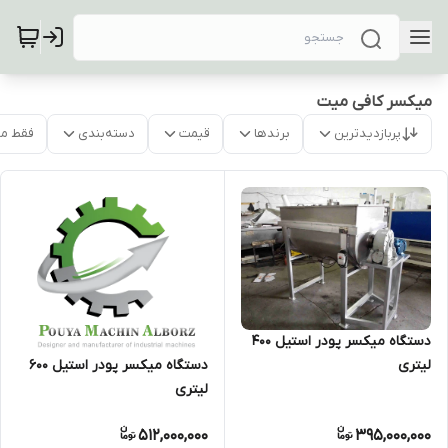
میکسر کافی میت
پربازدیدترین
برندها
قیمت
دسته‌بندی
فقط م
دستگاه میکسر پودر استیل 400
لیتری
دستگاه میکسر پودر استیل 600
لیتری
512,000,000
395,000,000