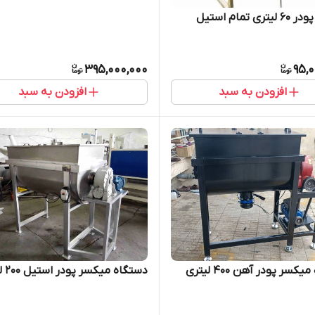
ی تمام استیل
395,000,000
95,
افزودن به سبد
افزودن به سبد
کسر پودر آهن 400 لیتری
دستگاه میکسر پودر استیل 200 لیتری