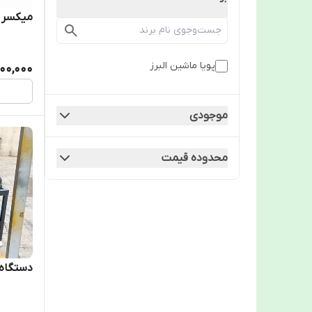
میکسر پودر ۶۰ لیتر
پویا ماشین البرز
000,000
موجودی
محدوده قیمت
دستگاه می