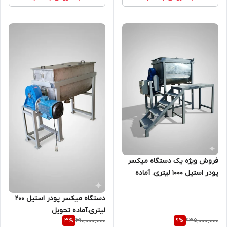
فروش ویژه یک دستگاه میکسر
پودر استیل 1000 لیتری. آماده
تحویل
دستگاه میکسر پودر استیل 200
لیتری.آماده تحویل
310,000,000
935,000,000
3
%
9
%